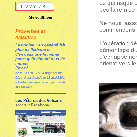
ce qui risque
peu la remise 
Meteo Billom
Ne nous laiss
commençons l
Proverbes et
maximes
L'opération dé
Le bonheur en général fait
démontage d'u
plus de flatteurs et
d'envieux que le mérite ;
d'échappement
parce qu'il éblouit plus de
orienté vers le
monde
Rivarol
Né le 26 juin 1753 à Bagnols-sur-
Cèze, il est décédé le 11 avril 1801
à Berlin c'est un écrivain, journaliste
et essayiste
Les Pétaros des Volcans
sont sur
Facebook