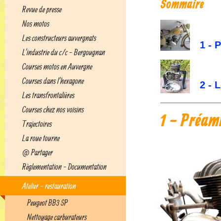
Sommaire
Revue de presse
Nos motos
Les constructeurs auvergnats
1 - 
L'industrie du c/c - Bergougnan
Courses motos en Auvergne
Courses dans l'hexagone
2 - 
Les transfrontalières
Courses chez nos voisins
1 - Préam
Trajectoires
La roue tourne
@ Partager
Règlementation - Documentation
Atelier - restauration
Peugeot BB3 SP
Nettoyage carburateurs