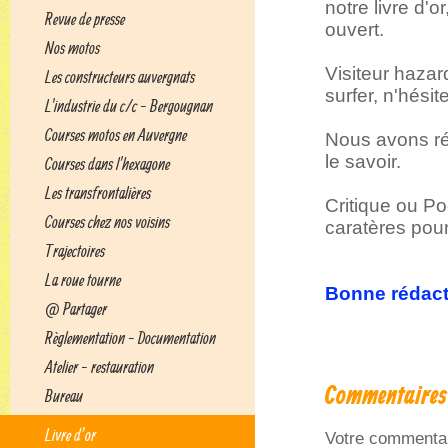
notre livre d'o
Revue de presse
ouvert.
Nos motos
Visiteur hazard
Les constructeurs auvergnats
surfer, n'hésite
L'industrie du c/c - Bergougnan
Courses motos en Auvergne
Nous avons ré
le savoir.
Courses dans l'hexagone
Les transfrontalières
Critique ou Po
Courses chez nos voisins
caratères pou
Trajectoires
La roue tourne
Bonne rédact
@ Partager
Règlementation - Documentation
Atelier - restauration
Commentaires
Bureau
Livre d’or
Votre commentai