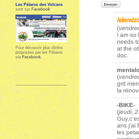
Les Pétaros des Volcans
Envoyer
sont sur
Facebook
laboredz
(
vendred
I am so 
needs to
Pour découvrir plus d'infos
at the o
proposées par les Pétaros
doc.
via
Facebook
,
mental
(
vendred
grd merc
la rénov
-BIKE-
(
jeudi, 
Guy,c'es
ans j'ai 
les peta