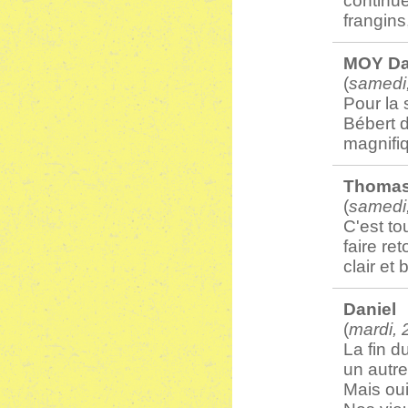
continu
frangins
MOY Da
(
samedi,
Pour la 
Bébert d
magnifi
Thoma
(
samedi,
C'est to
faire ret
clair et
Daniel
(
mardi,
La fin 
un autr
Mais ou