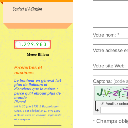
Contact et Adhésion
Votre nom: *
Votre adresse e
Meteo Billom
Votre site Web:
Proverbes et
maximes
Le bonheur en général fait
Captcha:
(code 
plus de flatteurs et
d'envieux que le mérite ;
parce qu'il éblouit plus de
monde
Rivarol
↺
Veuillez entre
Né le 26 juin 1753 à Bagnols-sur-
Cèze, il est décédé le 11 avril 1801
à Berlin c'est un écrivain, journaliste
et essayiste
* Champs obli