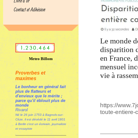
Livre d’or
Contact et Adhésion
Le monde de
disparition
en France, d
Meteo Billom
mensuel inc
Proverbes et
vie à rasse
maximes
Le bonheur en général fait
plus de flatteurs et
d'envieux que le mérite ;
parce qu'il éblouit plus de
https://www.7j
monde
Rivarol
toute-entiere
Né le 26 juin 1753 à Bagnols-sur-
Cèze, il est décédé le 11 avril 1801
à Berlin c'est un écrivain, journaliste
et essayiste