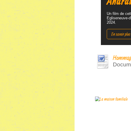
Andra
Un film de cet
Egliseneuve-d'
2024.
En savoir plus
Hommage a
Docume