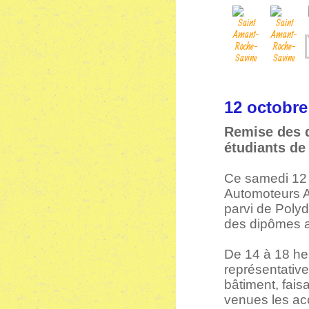
12 octo
Remise des 
étudiants de
Ce samedi 12 
Automoteurs Au
parvi de Poly
des dipômes au
De 14 à 18 he
représentative
bâtiment, fais
venues les a