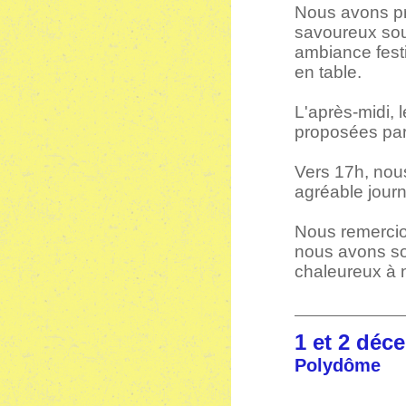
Nous avons pr
savoureux sous
ambiance fest
en table.
L'après-midi, 
proposées par
Vers 17h, nous
agréable jour
Nous remercion
nous avons sou
chaleureux à n
1 et 2 
Polydôme