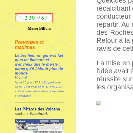
Quelques p
récalcitrant 
conducteur 
repartir. Au
Meteo Billom
des-Roches 
Retour à la
Proverbes et
ravis de cet
maximes
Le bonheur en général fait
plus de flatteurs et
La mise en 
d'envieux que le mérite ;
parce qu'il éblouit plus de
l'idée avait
monde
réussite sur
Rivarol
Né le 26 juin 1753 à Bagnols-sur-
les organis
Cèze, il est décédé le 11 avril 1801
à Berlin c'est un écrivain, journaliste
et essayiste
Les Pétaros des Volcans
sont sur
Facebook