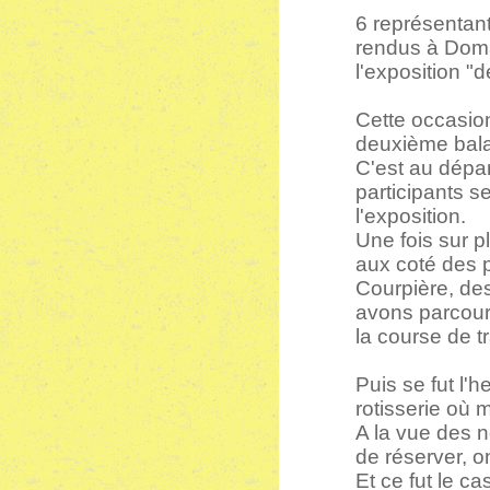
6 représentan
rendus à Doma
l'exposition "
Cette occasion
deuxième ba
C'est au dépar
participants s
l'exposition.
Une fois sur p
aux coté des 
Courpière, de
avons parcour
la course de t
Puis se fut l'
rotisserie où 
A la vue des n
de réserver, o
Et ce fut le c