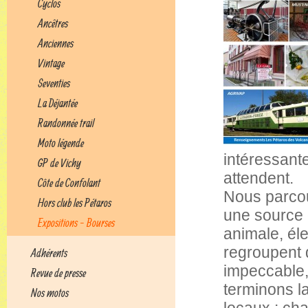
Cyclos
Ancêtres
Anciennes
Vintage
Seventies
La Déjantée
Randonnée trail
Moto légende
intéressant
GP de Vichy
attendent.
Côte de Confolant
Nous parcou
Hors club les Pétaros
une source
Expositions - Bourses
animale, él
regroupent 
Adhérents
impeccable,
Revue de presse
terminons la
Nos motos