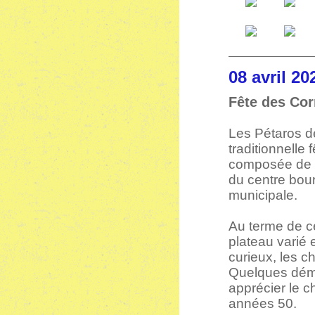
08 avri
Fête des Co
Les Pétaros de
traditionnell
composée de v
du centre bou
municipale.
Au terme de ce
plateau varié 
curieux, les 
Quelques démon
apprécier le 
années 50.