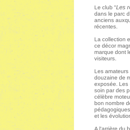
Les r
Le club "
dans le parc d
anciens auxqu
récentes.
La collection 
ce décor magn
marque dont l
visiteurs.
Les amateurs 
douzaine de m
exposée. Les 
soin par des p
célèbre moteu
bon nombre de
pédagogiques d
et les évoluti
A l'arrière du