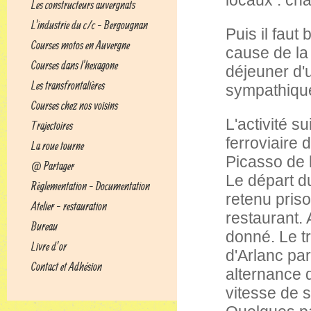
locaux : cha
Les constructeurs auvergnats
L'industrie du c/c - Bergougnan
Puis il faut 
Courses motos en Auvergne
cause de la 
Courses dans l'hexagone
déjeuner d'
Les transfrontalières
sympathique
Courses chez nos voisins
L'activité s
Trajectoires
ferroviaire 
La roue tourne
Picasso de 
@ Partager
Le départ du
Règlementation - Documentation
retenu priso
Atelier - restauration
restaurant. 
Bureau
donné. Le t
Livre d’or
d'Arlanc par
Contact et Adhésion
alternance 
vitesse de 