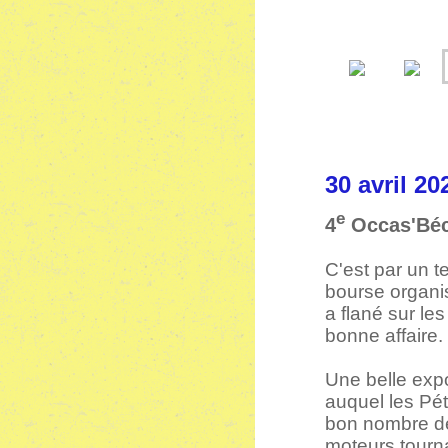
30 avri
e
4
Occas'Bé
C'est par un t
bourse organi
a flané sur les
bonne affaire.
Une belle expo
auquel les Pét
bon nombre de
moteurs tourna