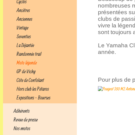
Cyclos
nombreuses 
Ancêtres
présentées sur
clubs de pass
Anciennes
vivre la légen
Vintage
sont toujours
Seventies
La Déjantée
Le Yamaha Clas
année.
Randonnée trail
Moto légende
GP de Vichy
Pour plus de p
Côte de Confolant
Hors club les Pétaros
Expositions - Bourses
Adhérents
Revue de presse
Nos motos