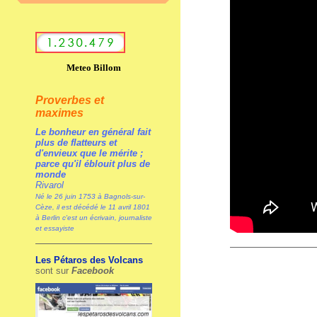
Meteo Billom
Proverbes et
maximes
Le bonheur en général fait
plus de flatteurs et
d'envieux que le mérite ;
parce qu'il éblouit plus de
monde
Rivarol
Né le 26 juin 1753 à Bagnols-sur-
Cèze, il est décédé le 11 avril 1801
à Berlin c'est un écrivain, journaliste
et essayiste
Les Pétaros des Volcans
sont sur
Facebook