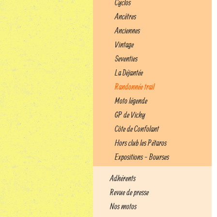
Cyclos
Ancêtres
Anciennes
Vintage
Seventies
La Déjantée
Randonnée trail
Moto légende
GP de Vichy
Côte de Confolant
Hors club les Pétaros
Expositions - Bourses
Adhérents
Revue de presse
Nos motos