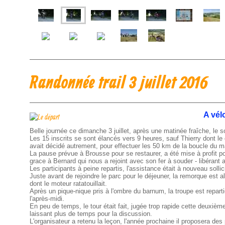
Randonnée trail 3 juillet 2016
A vél
Belle journée ce dimanche 3 juillet, après une matinée fraîche, le so
Les 15 inscrits se sont élancés vers 9 heures, sauf Thierry dont l
avait décidé autrement, pour effectuer les 50 km de la boucle du m
La pause prévue à Brousse pour se restaurer, a été mise à profit po
grace à Bernard qui nous a rejoint avec son fer à souder - libérant ain
Les participants à peine repartis, l'assistance était à nouveau solli
Juste avant de rejoindre le parc pour le déjeuner, la remorque est a
dont le moteur ratatouillait.
Après un pique-nique pris à l'ombre du barnum, la troupe est repart
l'après-midi.
En peu de temps, le tour était fait, jugée trop rapide cette deuxiè
laissant plus de temps pour la discussion.
L'organisateur a retenu la leçon, l'année prochaine il proposera des 