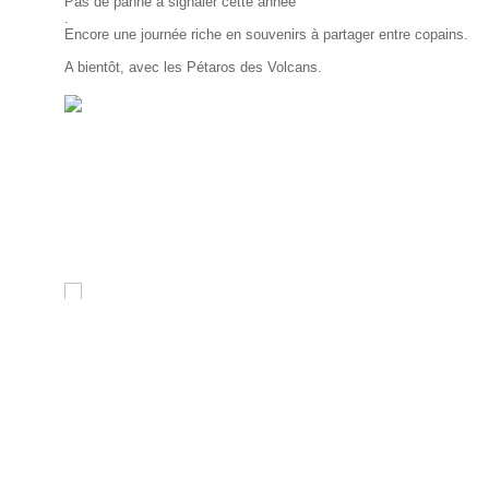
Pas de panne à signaler cette année
.
Encore une journée riche en souvenirs à partager entre copains.
A bientôt, avec les Pétaros des Volcans.