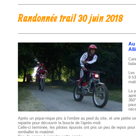
Randonnée trail 30 juin 2018
Au 
All
Cani
bala
Les 
9 h3
mati
La p
aprè
360°
paus
néce
Après un pique-nique pris à l'ombre au pied du site, et une petite si
repartie pour découvrir la boucle de l'après-midi.
Celle-ci terminée, les pilotes épuisés ont pris un peu de repos pour
remballer le matériel.