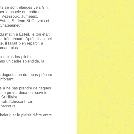
its se sont élancés vers 9 h,
uer la boucle du matin en
de Vézézoux, Jumeaux,
steil, St Jean-St Gervais et
-Châteauneuf.
du matin à Esteil, le ton était
ait très chaud ! Après l'habituel
, il fallait bien repartir, à
urnant plus.
eu plus les pilotes.
dans un cadre splendide, la
la dégustation du repas préparé
nfortant.
ués à ne pas prendre de risques
aire prévu, deux ont suivi le
St Hilaire.
rafraîchissant l'air.
 parcours
leur, et le plaisir d'être entre