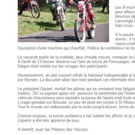
Les 9 inscr
pour effect
direction 
Lamontgie,E
Valz-sous 
A la pause 
donné : il f
casse-croûte
l'exception d'une machine qui chauffait, l'hélice du ventilateur ne to
La seconde partie de la matinée, plus chaude encore, marquait un p
A l'arrêt de 13 heures observé sur l'aire de loisirs de Fressanges, 
fatigue était visible sur les visages des participants.
Heureusement, un abri couvert offrait la fraicheur indispensable à 
par Myriam. La discution allait bon train pendant cet intermède réco
Le président Gérard, invitait les pilotes qui se sentaient trop fatig
inutiles. Six se jugeant aptes ont poursuivi la randonnée par l'itinér
véhicule d'assistance pour rejoindre la pause de l'après-midi fixée à 
L'orage grondait sur Brioude, un peu de pluie est tombé à St Hilaire, 
Tout le monde est redescendu par la route jusqu'à Auzon, terme du
.
Comme toujours, la bonne ambiance a fait oublier les efforts et la cha
copains a été très apprécié de tous.
A bientôt, avec les Pétaros des Volcans.