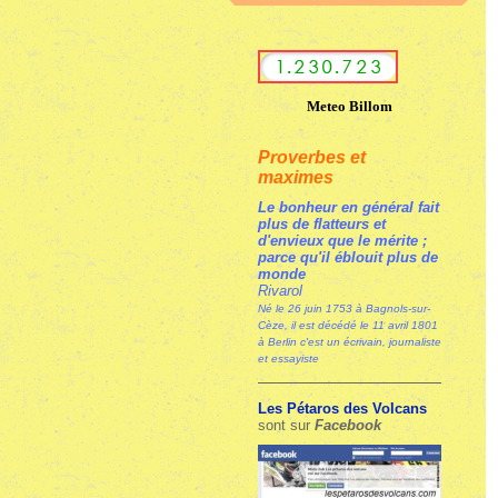
Meteo Billom
Proverbes et
maximes
Le bonheur en général fait
plus de flatteurs et
d'envieux que le mérite ;
parce qu'il éblouit plus de
monde
Rivarol
Né le 26 juin 1753 à Bagnols-sur-
Cèze, il est décédé le 11 avril 1801
à Berlin c'est un écrivain, journaliste
et essayiste
Les Pétaros des Volcans
sont sur
Facebook