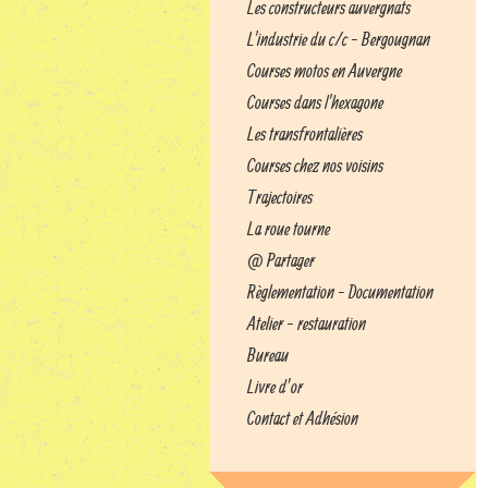
Les constructeurs auvergnats
L'industrie du c/c - Bergougnan
Courses motos en Auvergne
Courses dans l'hexagone
Les transfrontalières
Courses chez nos voisins
Trajectoires
La roue tourne
@ Partager
Règlementation - Documentation
Atelier - restauration
Bureau
Livre d’or
Contact et Adhésion