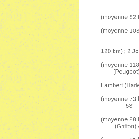
3 Bou
Motos 250
(moyenne 82 km
Motos 350
(moyenne 103
2 Sa
Motos 500
120 km) ; 2 Jo
Motos 750
(moyen
(Peugeot) 
Motos 1.00
Lambert (Harle
Sidecars 
(moyenne
53"
Sidecars 6
(moyen
(Griffon) 
Sidecars 1