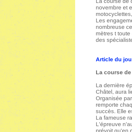
La course de 
novembre et es
motocyclettes, 
Les engagemen
nombreuse cer
mètres t toute 
des spécialis
Article du jo
La course de
La dernière ép
Châtel, aura 
Organisée par 
remporte chaq
succès. Elle e
La fameuse ram
L'épreuve n'au
prévoit qu'en