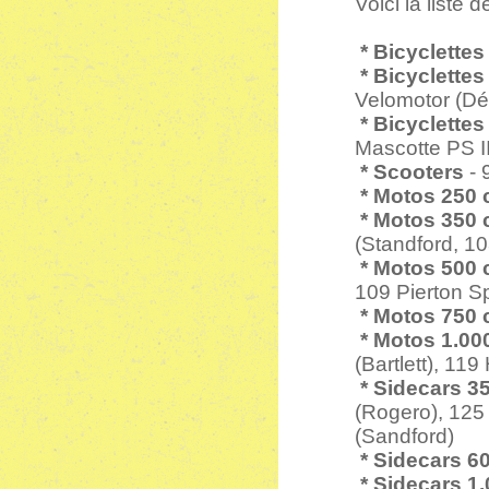
Voici la liste
* Bicyclette
* Bicyclette
Velomotor (
* Bicyclette
Mascotte PS 
* Scooters
- 
* Motos 250
* Motos 350
(Standford, 10
* Motos 500
109 Pierton S
* Motos 750
* Motos 1.00
(Bartlett), 1
* Sidecars 3
(Rogero), 12
(Sandford)
* Sidecars 6
* Sidecars 1