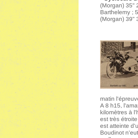
(Morgan) 35" 
Barthelemy ; 5
(Morgan) 39" 
matin l'épreu
A 8 h15, l'ama
kilomètres à l
est très étroi
est atteinte d
Boudinot n'eut