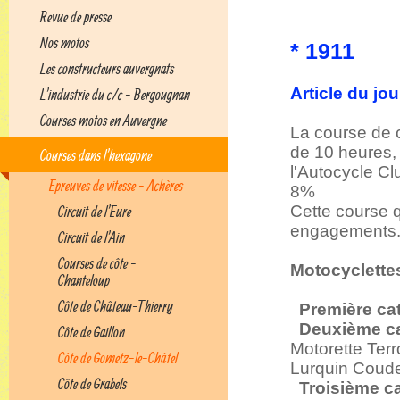
Revue de presse
Nos motos
* 1911
Les constructeurs auvergnats
Article du jo
L'industrie du c/c - Bergougnan
Courses motos en Auvergne
La course de c
de 10 heures, 
Courses dans l'hexagone
l'Autocycle C
Epreuves de vitesse - Achères
8%
Cette course 
Circuit de l'Eure
engagements. E
Circuit de l'Ain
Courses de côte -
Motocyclette
Chanteloup
Côte de Château-Thierry
Première ca
Deuxième ca
Côte de Gaillon
Motorette Ter
Côte de Gometz-le-Châtel
Lurquin Coud
Côte de Grabels
Troisième c