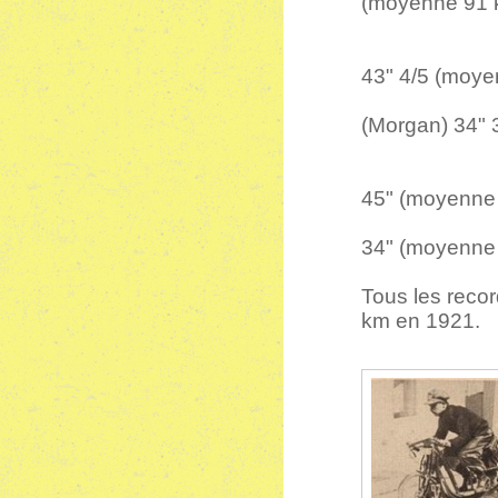
(moyenne 91 
2 Bar
Cyclecars
43" 4/5 (moye
Cyclecars
(Morga
04
Cyclecars 
45" (moyenne
Cyclecars 
34" (moyenne
Tous les recor
km en 1921.