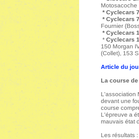
Motosacoche 
* Cyclecars
* Cyclecars 
Fournier (B
* Cyclecars 
*
Cyclecars 1
150 Morgan I
(Collet), 153 
Article du jo
La course de
L'association 
devant une fo
course compre
L'épreuve a été
mauvais état d
Les résultats :