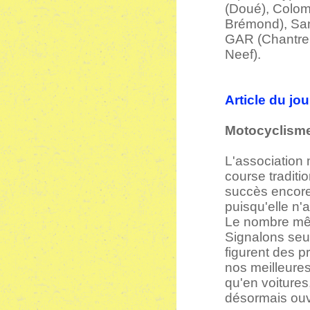
(Doué), Colomb
Brémond), Sand
GAR (Chantrell
Neef).
Article du jo
Motocyclisme
L'association 
course traditi
succès encore
puisqu'elle n
Le nombre même
Signalons seu
figurent des p
nos meilleures
qu'en voiture
désormais ouve