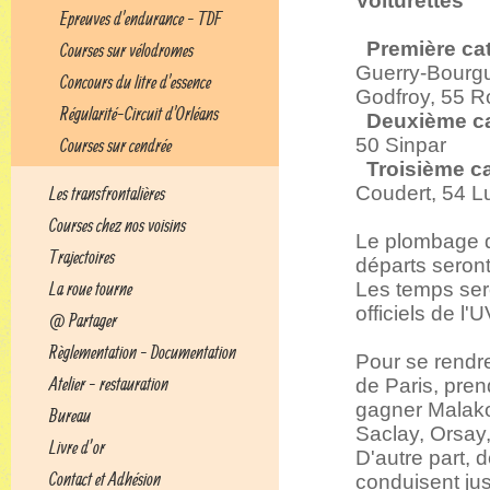
Voiturettes
Epreuves d'endurance - TDF
Première cat
Courses sur vélodromes
Guerry-Bourgu
Concours du litre d'essence
Godfroy, 55 Ro
Régularité-Circuit d'Orléans
Deuxième ca
50 Sinpar
Courses sur cendrée
Troisième c
Coudert, 54 L
Les transfrontalières
Courses chez nos voisins
Le plombage d
Trajectoires
départs seront
La roue tourne
Les temps ser
officiels de l'U
@ Partager
Règlementation - Documentation
Pour se rendre
Atelier - restauration
de Paris, prend
gagner Malakof
Bureau
Saclay, Orsay
Livre d’or
D'autre part, 
Contact et Adhésion
conduisent jus