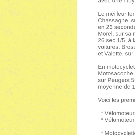
avec une moyen
Le meilleur te
Chassagne, su
en 26 secondes
Morel, sur sa
26 sec 1/5, à 
voitures, Bross
et Valette, su
En motocyclette
Motosacoche 1
sur Peugeot 5
moyenne de 13
Voici les prem
* Vélomoteurs 
* Vélomoteurs 
* Motocyclett