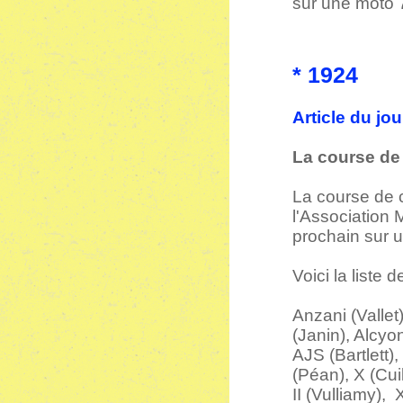
sur une moto 
* 1924
Article du jo
La course de
La course de 
l'Association 
prochain sur u
Voici la liste
Anzani (Vallet
(Janin), Alcyon
AJS (Bartlett)
(Péan), X (Cui
II (Vulliamy),