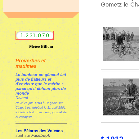
Gometz-le-Châ
Meteo Billom
Proverbes et
maximes
Le bonheur en général fait
plus de flatteurs et
d'envieux que le mérite ;
parce qu'il éblouit plus de
monde
Rivarol
Né le 26 juin 1753 à Bagnols-sur-
Cèze, il est décédé le 11 avril 1801
à Berlin c'est un écrivain, journaliste
et essayiste
Les Pétaros des Volcans
sont sur
Facebook