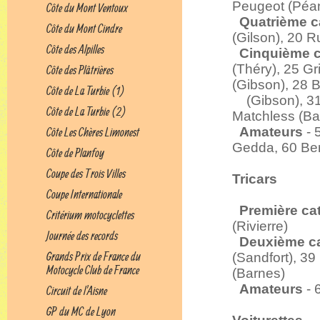
Peugeot (Péa
Côte du Mont Ventoux
Quatrième c
Côte du Mont Cindre
(Gilson), 20
Côte des Alpilles
Cinquième c
(Théry), 25 
Côte des Plâtrières
(Gibson), 28 
Côte de La Turbie (1)
(Gibson), 31 
Côte de La Turbie (2)
Matchless (Bas
Amateurs
- 
Côte Les Chères Limonest
Gedda, 60 Be
Côte de Planfoy
Coupe des Trois Villes
Tricars
Coupe Internationale
Première ca
Critérium motocyclettes
(Rivierre)
Journée des records
Deuxième ca
Grands Prix de France du
(Sandfort), 3
Motocycle Club de France
(Barnes)
Amateurs
- 
Circuit de l'Aisne
GP du MC de Lyon