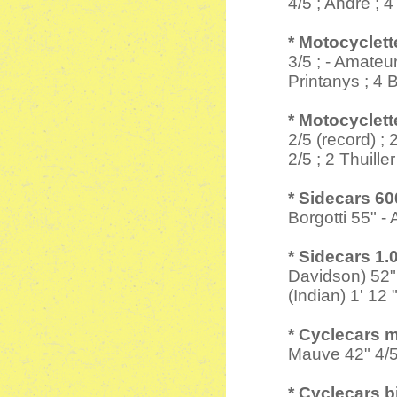
4/5 ; André ; 
* Motocyclett
3/5 ; - Amate
Printanys ; 4 
* Motocyclett
2/5 (record) 
2/5 ; 2 Thuille
* Sidecars 60
Borgotti 55
* Sidecars 1.
Davidson) 5
(Indian) 1' 12 
* Cyclecars 
Mauve 42" 4/
* Cyclecars b