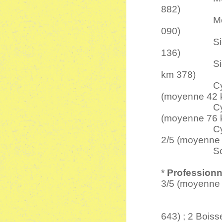
882)
Motos 1.00
090)
Sidecars 60
136)
Sidecars 1.
km 378)
Cyclecars 7
(moyenne 42 
Cyclecars 
(moyenne 76 
Cyclecars 
2/5 (moyenne
Scooter - M
*
Professionn
3/5 (moyenne 
2 Bau
Scooters 
643) ; 2 Boisse