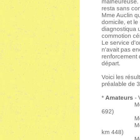
malheureuse. S
resta sans co
Mme Auclin qui
domicile, et l
diagnostiqua u
commotion cér
Le service d'or
n'avait pas en
renforcement d
départ.
Voici les résu
préalable de 3
*
Amateurs
- 
Moto 250 c
692)
Moto 350 c
Motos 500 
km 448)
Motos 750 