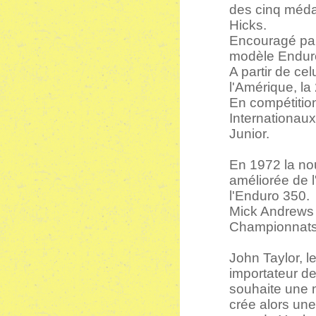
des cinq médai
Hicks.
Encouragé par 
modèle Enduro
A partir de ce
l'Amérique, la
En compétitio
Internationau
Junior.
En 1972 la nou
améliorée de l
l'Enduro 350.
Mick Andrews g
Championnats
John Taylor, 
importateur d
souhaite une 
crée alors un