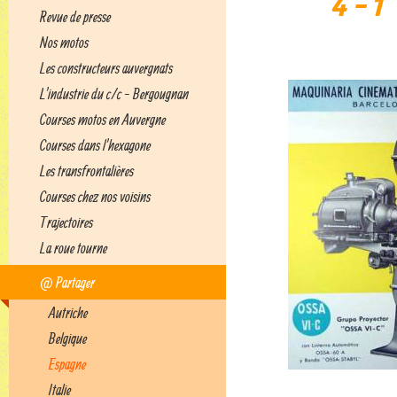
4
- 1
Revue de presse
Nos motos
Les constructeurs auvergnats
L'industrie du c/c - Bergougnan
Courses motos en Auvergne
Courses dans l'hexagone
Les transfrontalières
Courses chez nos voisins
Trajectoires
La roue tourne
@ Partager
Autriche
Belgique
Espagne
Italie