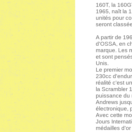
160T, la 160GT
1965, naît la 
unités pour c
seront classée
A partir de 1
d'OSSA, en ch
marque. Les m
et sont pensés
Unis.
Le premier mod
230cc d'enduro
réalité c'est 
la Scrambler 1
puissance du 
Andrews jusqu
électronique,
Avec cette mon
Jours Interna
médailles d'o