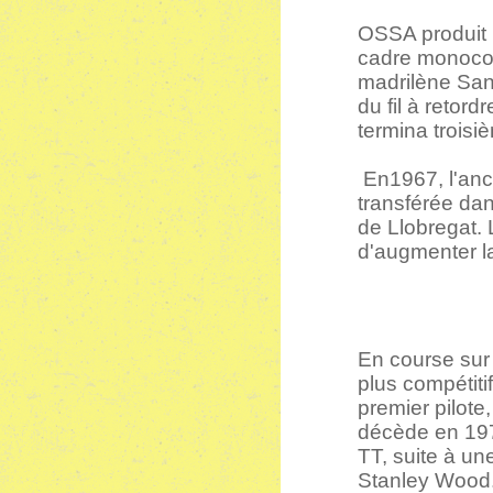
OSSA produit 
cadre monocoq
madrilène San
du fil à retor
termina troisi
En1967, l'anci
transférée dan
de Llobregat. 
d'augmenter la
En course sur
plus compétiti
premier pilote
décède en 197
TT, suite à un
Stanley Wood