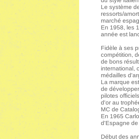
du style italien
Le système de 
ressorts/amort
marché espag
En 1958, les 
année est lan
Fidèle à ses p
compétition, d
de bons résul
international,
médailles d'ar
La marque est
de développer
pilotes offici
d'or au troph
MC de Catalo
En 1965 Carlo
d'Espagne de 
Début des ann