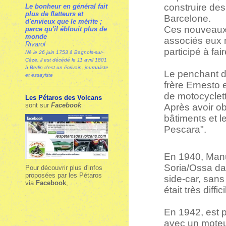
construire des
Le bonheur en général fait
plus de flatteurs et
Barcelone.
d'envieux que le mérite ;
Ces nouveaux 
parce qu'il éblouit plus de
monde
associés eux 
Rivarol
participé à fa
Né le 26 juin 1753 à Bagnols-sur-
Cèze, il est décédé le 11 avril 1801
à Berlin c'est un écrivain, journaliste
Le penchant de
et essayiste
frère Ernesto 
de motocyclet
Les Pétaros des Volcans
sont sur
Facebook
Après avoir ob
bâtiments et l
Pescara".
En 1940, Manu
Soria/Ossa d
Pour découvrir plus d'infos
proposées par les Pétaros
side-car, san
via
Facebook
,
était très diffi
En 1942, est p
avec un moteu