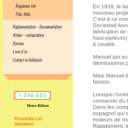
Royaume Uni
En 1928, la fa
nouveau proje
Pêle-Mêle
C'est à ce mom
Sociedad Anoni
Règlementation - Documentation
fabrication de
Atelier - restauration
haut-parleurs
Bureau
à coudre.
Livre d’or
Manuel qui oc
Contact et Adhésion
démissionna po
Mais Manuel ét
Norton.
Lorsque l'ent
consacrer du 
Meteo Billom
Dans les compé
espagnol qui tr
Proverbes et
moteurs de m
maximes
Rapidement, l