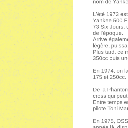
nom de Yanke
L'été 1973 es
Yankee 500 En
73 Six Jours, 
de l'époque.
Arrive égalem
légère, puissa
Plus tard, ce
350cc puis une
En 1974, on la
175 et 250cc.
De la Phantom
cross qui peut
Entre temps en
pilote Toni M
En 1975, OSSA
année là, disp