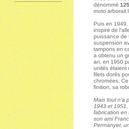
dénommé
12
moto arborait 
Puis en 1949,
inspiré de l'
puissance de 
suspension ava
tampons en ca
a obtenu un gr
an, en 1950 p
unités étaient 
filets dorés p
chromées. Ce p
finition, sa ro
Mais tout n'a p
1943 et 1951
fabrication en
son ami Franc
Permanyer, un