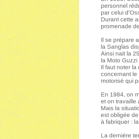
personnel réd
par celui d'O
Durant cette 
promenade des
Il se prépare 
la Sanglas di
Ainsi nait la 
la Moto Guzzi
Il faut noter 
concernant le
motorisé qui p
En 1984, on m
et on travaill
Mais la situa
est obligée de
à fabriquer : la
La dernière te