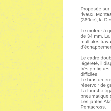
Proposée sur u
rivaux, Montes
(360cc), la De
Le moteur à qu
de 34 mm. La 
multiples trav
d'échappement
Le cadre doub
légèreté, il d
très pratiques
difficiles.
Le bras arrièr
réservoir de g
La fourche ég
pneumatique 
Les jantes Akr
Pentacross.