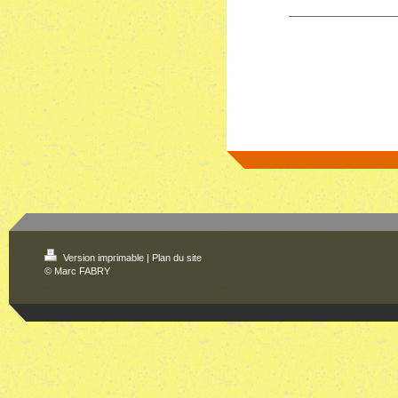
Version imprimable
|
Plan du site
© Marc FABRY